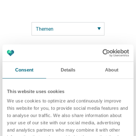
Karriere
Recruiting as a Service
HR Services
Über ARTS
RPO
HR Outsourcing
Consent
Details
About
This website uses cookies
Active Sourcing
Onboarding
Blog
We use cookies to optimize and continuously improve
this website for you, to provide social media features and
to analyse our traffic. We also share information about
your use of our site with our social media, advertising
and analytics partners who may combine it with other
Personalvermittlung
HR Audit
Referenzen