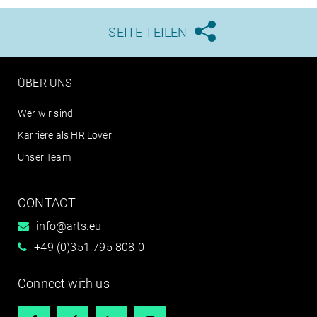
SEITE TEILEN





ÜBER UNS
Wer wir sind
Karriere als HR Lover
Unser Team
CONTACT
info@arts.eu
+49 (0)351 795 808 0
Connect with us