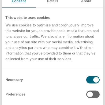
Consent
Details
About
16.10.2024
Blog
Employee Experience: Wie Sie das Beste
This website uses cookies
aus Ihren Mitarbeitenden herausholen und
We use cookies to optimize and continuously improve
gleichzeitig die Mitarbeiterbindung
this website for you, to provide social media features and
verstärken
to analyse our traffic. We also share information about
your use of our site with our social media, advertising
In den letzten Jahren hat sich das Konzept der
and analytics partners who may combine it with other
information that you’ve provided to them or that they’ve
Employee Experience zu einem wichtigen Thema in
collected from your use of their services.
der Geschäftswelt…
MEHR
C
Necessary
o
n
s
Preferences
e
n