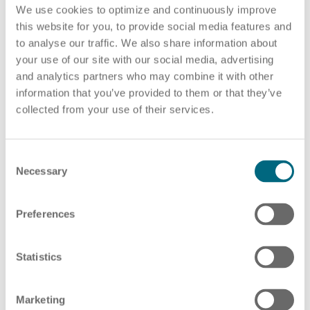
We use cookies to optimize and continuously improve
unerwartete Weise zu überraschen und zu fesseln,
this website for you, to provide social media features and
um in den Köpfen zu bleiben. Guerilla-Marketing-
to analyse our traffic. We also share information about
Aktionen können verschiedene Formen annehmen,
your use of our site with our social media, advertising
von ungewöhnlichen Stunts und Flashmobs bis hin
and analytics partners who may combine it with other
zu Street-Art-Installationen oder interaktiven Events
information that you’ve provided to them or that they’ve
im öffentlichen Raum. Der besondere Reiz dieser
collected from your use of their services.
Strategie liegt darin, die Menschen dort zu erreichen,
wo sie sich in ihrem Alltag aufhalten und ihnen ein
C
einzigartiges und unvergessliches Erlebnis zu
Necessary
o
bieten. Mit Guerilla-Marketing-Aktionen können
n
Unternehmen ihre Kreativität unter Beweis stellen
s
Preferences
e
und gleichzeitig eine starke emotionale Bindung zu
n
potenziellen Talenten aufbauen.
t
Statistics
S
e
Marketing
l