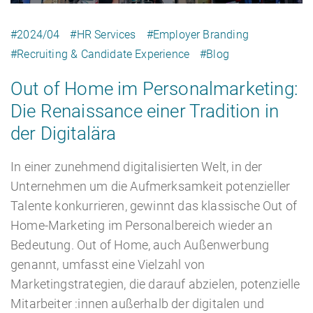
#2024/04
#HR Services
#Employer Branding
#Recruiting & Candidate Experience
#Blog
Karriere
Recruiting as a Service
HR Services
Out of Home im Personalmarketing:
Die Renaissance einer Tradition in
der Digitalära
Über ARTS
RPO
HR Outsourcing
In einer zunehmend digitalisierten Welt, in der
Unternehmen um die Aufmerksamkeit potenzieller
Talente konkurrieren, gewinnt das klassische Out of
Home-Marketing im Personalbereich wieder an
Active Sourcing
Onboarding
Blog
Bedeutung. Out of Home, auch Außenwerbung
genannt, umfasst eine Vielzahl von
Marketingstrategien, die darauf abzielen, potenzielle
Mitarbeiter :innen außerhalb der digitalen und
Personalvermittlung
HR Audit
Referenzen