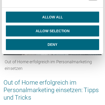
e
c
t
ALLOW ALL
i
o
ALLOW SELECTION
n
DENY
Out of Home erfolgreich im Personalmarketing
einsetzen
Out of Home erfolgreich im
Personalmarketing einsetzen: Tipps
und Tricks