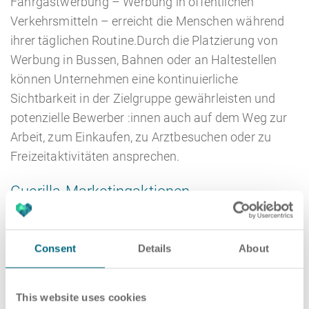
Fahrgastwerbung – Werbung in öffentlichen
Verkehrsmitteln – erreicht die Menschen während
ihrer täglichen Routine.Durch die Platzierung von
Werbung in Bussen, Bahnen oder an Haltestellen
können Unternehmen eine kontinuierliche
Sichtbarkeit in der Zielgruppe gewährleisten und
potenzielle Bewerber :innen auch auf dem Weg zur
Arbeit, zum Einkaufen, zu Arztbesuchen oder zu
Freizeitaktivitäten ansprechen.
Guerilla-Marketingaktionen
Guerilla-Marketing-Aktionen im Rahmen des Out of
Home-Personalmarketings setzen auf
Consent
Details
About
unkonventionelle und überraschende Methoden, um
Aufmerksamkeit zu erregen. Diese kreativen
This website uses cookies
Ansätze zielen darauf ab, die Zielgruppe auf