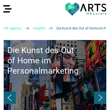
HR Agentur
Insights
Die Kunst des Out of Home im Pe
EN
Die Kunst des Out
of Home im
Personalmarketing
Recruiting
HR Services
Recruiting Agentur