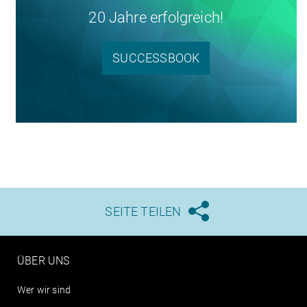
20 Jahre erfolgreich!
SUCCESSBOOK
SEITE TEILEN





ÜBER UNS
Wer wir sind