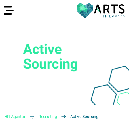
EN
Recruiting
HR Agentur
Recruiting
Active Sourcing
HR Services
Recruiting Agentur