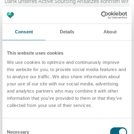
Dank unseres Active Sourcing Ansatzes konnten wir
innerhalb von nur drei Monaten den passenden
Kandidaten identifizieren, ansprechen und
erfolgreich vermitteln. Unsere Recruiting-
Consent
Details
About
Expert:innen nutzten gezielte Direktansprache,
spezialisierte Netzwerke und tiefgehende
Marktkenntnisse, um diese anspruchsvolle Position
This website uses cookies
zu besetzen.
We use cookies to optimize and continuously improve
this website for you, to provide social media features and
Mit über 25 Jahren Erfahrung in der Luft- und
to analyse our traffic. We also share information about
Raumfahrt wissen wir genau, worauf es bei der
your use of our site with our social media, advertising
Besetzung hochqualifizierter Fachkräfte ankommt.
and analytics partners who may combine it with other
information that you’ve provided to them or that they’ve
Unser tiefes Fachwissen ermöglichte es uns, gezielt
collected from your use of their services.
die passenden Talente zu identifizieren.
Ergebnis:
C
Necessary
o