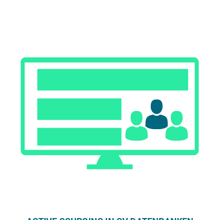
cing
in
Socia
l
Medi
a