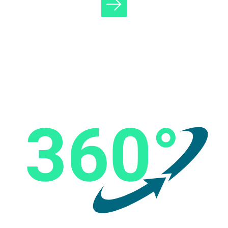
e
Sour
cing
in CV
Date
nban
ken