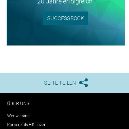
20 Jahre erfolgreich!
SUCCESSBOOK
SEITE TEILEN





ÜBER UNS
Wer wir sind
Karriere als HR Lover