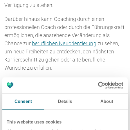
Verfügung zu stehen.
Darüber hinaus kann Coaching durch einen
professionellen Coach oder durch die Führungskraft
ermöglichen, die anstehende Veränderung als
Chance zur
beruflichen Neuorientierung
zu sehen,
um neue Freiheiten zu entdecken, den nächsten
Karriereschritt zu gehen oder alte berufliche
Wünsche zu erfüllen.
Das Team in der Trennung begleiten
Vergessen Sie darüber hinaus nicht das
Consent
Details
About
verbleibende Team. Oftmals stehen nach
Veränderungen im Team große Sorgen, um den
eigenen Arbeitsplatz und die
This website uses cookies
Unternehmenssituation, - ausgesprochen oder auch