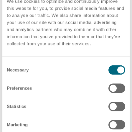
We use cookies to optimize and continuously improve
unausgesprochen - im Raum. Kommen Sie dem
this website for you, to provide social media features and
to analyse our traffic. We also share information about
zuvor.
your use of our site with our social media, advertising
and analytics partners who may combine it with other
Entscheiden Sie gemeinsam mit der gekündigten
information that you’ve provided to them or that they’ve
Person, wie die Kommunikation im Team stattfinden
collected from your use of their services.
soll. So geben Sie die Kontrolle über die Art, den
Zeitpunkt und die passenden Worte in die Hände der
betreffenden Person.
C
Necessary
o
Im Idealfall berufen Sie ein kurzes Meeting ein, um
n
über den Abschied zu informieren. Es sollte bei
s
Preferences
e
diesem Termin ausschließlich um dieses Thema
n
gehen, damit es sich nicht zwischen anderen
t
Statistics
alltäglichen Informationen verliert. Diese
S
Wertschätzung, die Information über den Abschied
e
Marketing
in den Mittelpunkt zu stellen, und der neuen
l