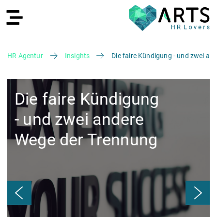
HR Agentur
Insights
Die faire Kündigung - und zwei a
EN
Die faire Kündigung
- und zwei andere
Wege der Trennung
Recruiting
HR Services
Recruiting Agentur