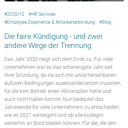
#2020/12
#HR Services
#Employee Experience & Mitarbeiterbindung
#Blog
Karriere
Recruiting as a Service
HR Services
Die faire Kündigung - und zwei
andere Wege der Trennung
Über ARTS
RPO
HR Outsourcing
Das Jahr 2020 neigt sich dem Ende zu. Für viele
Unternehmen war es das schwierigste Jahr seit
ihrer Gründung, da sie sich mit unvorhersehbaren
äußeren Bedingungen auseinandersetzen mussten,
für die kein Betrieb einen Aktionsplan hatte und
Active Sourcing
Onboarding
Blog
auch nicht haben konnte. Nun bedeutet das
Jahresende für viele Unternehmen, zu entscheiden
wie es 2021 weitergeht und ob alle Kollegen
weiterhin an Bord bleiben können. Für die, die den
Personalvermittlung
HR Audit
Referenzen