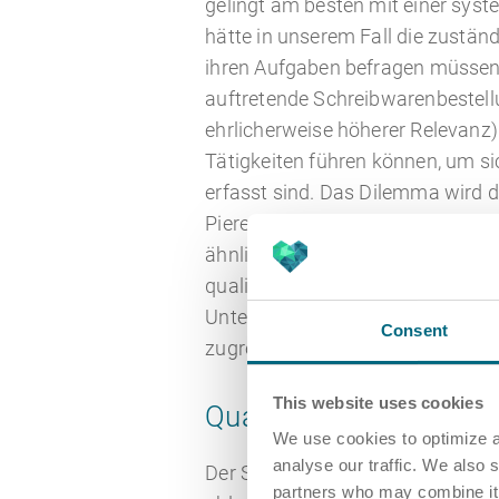
gelingt am besten mit einer sys
hätte in unserem Fall die zustän
ihren Aufgaben befragen müssen, 
auftretende Schreibwarenbestellu
ehrlicherweise höherer Relevanz) 
Tätigkeiten führen können, um si
erfasst sind. Das Dilemma wird d
Pierer zugeschrieben wird: “Wenn
ähnlicher Form auch verwendet be
qualifizierten Mitarbeitenden ist
Unternehmen bzw. dessen Manage
Consent
zugreifen. Es mangelt also an 
This website uses cookies
Qualitätsmanagement-
We use cookies to optimize a
analyse our traffic. We also 
Der Stellenwert des Wissens für 
partners who may combine it w