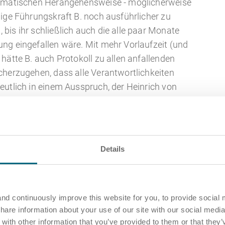
tematischen Herangehensweise - möglicherweise
dige Führungskraft B. noch ausführlicher zu
bis ihr schließlich auch die alle paar Monate
ng eingefallen wäre. Mit mehr Vorlaufzeit (und
hätte B. auch Protokoll zu allen anfallenden
cherzugehen, dass alle Verantwortlichkeiten
eutlich in einem Ausspruch, der Heinrich von
 Siemens wüsste, was Siemens alles weiß!”, in
i Bosch. Übersetzt also: bei so vielen
 jeweils Wissen vorhanden, aber das
ment kann auf dieses Wissen nicht aktiv
Details
Wissensmanagement.
Normen ISO 9001, ISO 30401
nd continuously improve this website for you, to provide social 
share information about your use of our site with our social media
den Erfolg eines Unternehmens lässt sich daran
ith other information that you’ve provided to them or that they’