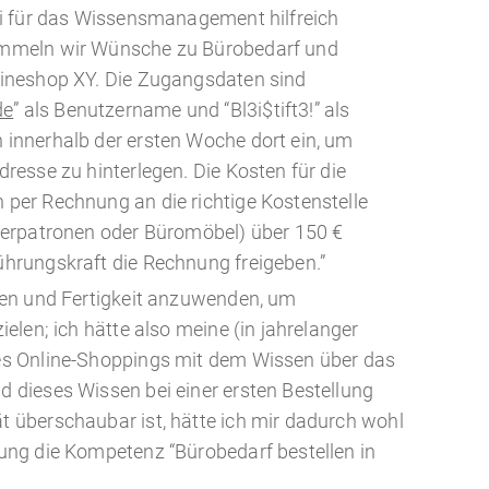
ei für das Wissensmanagement hilfreich
ammeln wir Wünsche zu Bürobedarf und
lineshop XY. Die Zugangsdaten sind
de
” als Benutzername und “Bl3i$tift3!” als
 innerhalb der ersten Woche dort ein, um
resse zu hinterlegen. Die Kosten für die
per Rechnung an die richtige Kostenstelle
kerpatronen oder Büromöbel) über 150 €
hrungskraft die Rechnung freigeben.”
sen und Fertigkeit anzuwenden, um
ielen; ich hätte also meine (in jahrelanger
es Online-Shoppings mit dem Wissen über das
 dieses Wissen bei einer ersten Bestellung
 überschaubar ist, hätte ich mir dadurch wohl
ung die Kompetenz “Bürobedarf bestellen in