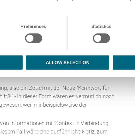
 Norm für Qualitätsmanagement ISO 9001:2015
r Organisation”
als relevante Ressource nennt.
nzen systematisch zu identifizieren, die für die
ernehmens notwendig sind. Im
Preferences
Statistics
lgemeinen diese Begriffe unterschieden:
 in unserem Beispiel wäre also das Kennwort für
rie gefallen. Ein Zettel nur mit der Aufschrift
ALLOW SELECTION
s nichts genützt, weil ich diese Daten nicht hätte
g, also ein Zettel mit der Notiz “Kennwort für
ift3!” - in dieser Form wären es vermutlich noch
ewesen, weil mir beispielsweise der
on Informationen mit Kontext in Verbindung
diesem Fall wäre eine ausführliche Notiz, zum