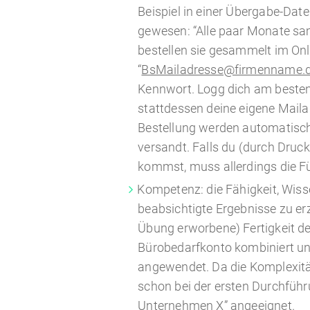
Beispiel in einer Übergabe-Dat
gewesen: “Alle paar Monate s
bestellen sie gesammelt im On
“
BsMailadresse@firmenname.
Kennwort. Logg dich am besten
stattdessen deine eigene Mailad
Bestellung werden automatisch 
versandt. Falls du (durch Druc
kommst, muss allerdings die Fü
Kompetenz: die Fähigkeit, Wis
beabsichtigte Ergebnisse zu erz
Übung erworbene) Fertigkeit d
Bürobedarfkonto kombiniert und
angewendet. Da die Komplexität
schon bei der ersten Durchführ
Unternehmen X” angeeignet.