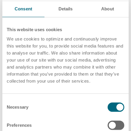
Consent
Details
About
12.12.2024
Blog
Female Empowerment: Gleichberechtigung
This website uses cookies
im Unternehmen fördern – Strategien für
HR Beratung
We use cookies to optimize and continuously improve
eine gerechte Arbeitswelt
this website for you, to provide social media features and
to analyse our traffic. We also share information about
Die Gleichberechtigung der Geschlechter in
your use of our site with our social media, advertising
Unternehmen ist mehr als ein gesellschaftliches Ziel
and analytics partners who may combine it with other
Lohnabrechnung
– sie ist ein…
information that you’ve provided to them or that they’ve
collected from your use of their services.
MEHR
C
Necessary
o
n
s
Preferences
e