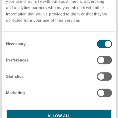
your use of our site with our social media, advertising
and analytics partners who may combine it with other
information that you’ve provided to them or that they’ve
collected from your use of their services.
22.12.2022
Blog
Arbeitgeberattraktivität - mehr als nur
C
Image
Necessary
o
n
Die Arbeitgeberattraktivität spiegelt auch das
s
Preferences
Engagement und die Leistung der Mitarbeiter wider,
e
die ein Unternehmen…
n
t
Statistics
MEHR
S
e
Marketing
l
e
c
t
ALLOW ALL