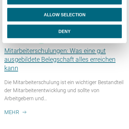
i
o
ALLOW SELECTION
n
DENY
08.12.2022
Blog
Mitarbeiterschulungen: Was eine gut
ausgebildete Belegschaft alles erreichen
kann
Die Mitarbeiterschulung ist ein wichtiger Bestandteil
der Mitarbeiterentwicklung und sollte von
Arbeitgebern und…
MEHR