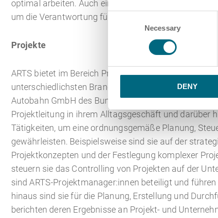
optimal arbeiten. Auch ein Mindestmaß an Berufserfa
um die Verantwortung für ein Projekt tragen und fund
Consent
Necessary
Selection
Projekte
ARTS bietet im Bereich Projektmanagement zahlreich
unterschiedlichsten Branchen, wie etwa der Luft- un
DENY
Autobahn GmbH des Bundes. ARTS-Projektmanager:inne
Projektleitung in ihrem Alltagsgeschäft und darüber 
Tätigkeiten, um eine ordnungsgemäße Planung, Steue
gewährleisten. Beispielsweise sind sie auf der strate
Projektkonzepten und der Festlegung komplexer Proje
steuern sie das Controlling von Projekten auf der U
sind ARTS-Projektmanager:innen beteiligt und führen
hinaus sind sie für die Planung, Erstellung und Durc
berichten deren Ergebnisse an Projekt- und Unterneh