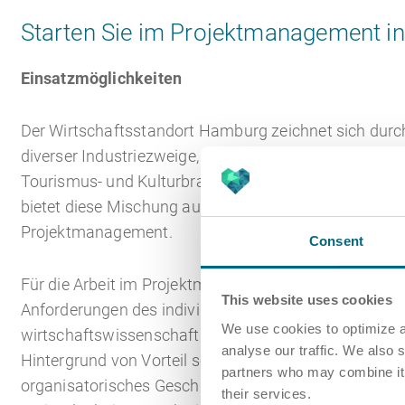
Starten Sie im Projektmanagement i
Einsatzmöglichkeiten
Der Wirtschaftsstandort Hamburg zeichnet sich durch 
diverser Industriezweige, Verkehrsbetriebe, Medienk
Tourismus- und Kulturbranche existieren dicht beiein
bietet diese Mischung auch die Chance auf abwechs
Projektmanagement.
Consent
Für die Arbeit im Projektmanagement ist zunächst ke
This website uses cookies
Anforderungen des individuellen Projekts können beis
We use cookies to optimize a
wirtschaftswissenschaftlicher, ein naturwissenschaft
analyse our traffic. We also 
Hintergrund von Vorteil sein. Darüber hinaus sollte
partners who may combine it w
organisatorisches Geschick verfügen und durchsetzung
their services.