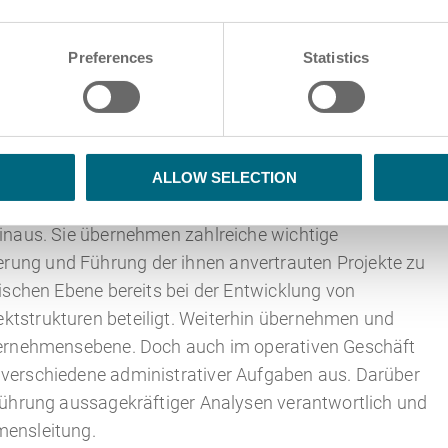
hrung oder Branchenkenntnissen sind unerlässlich,
ierte Entscheidungen treffen zu können.
Preferences
Statistics
e Jobs bei uns und unseren Partnern in den
d Raumfahrt, dem Rechtswesen oder auch bei der
ALLOW SELECTION
n unterstützen dabei als rechte Hand die jeweilige
hinaus. Sie übernehmen zahlreiche wichtige
rung und Führung der ihnen anvertrauten Projekte zu
gischen Ebene bereits bei der Entwicklung von
ktstrukturen beteiligt. Weiterhin übernehmen und
nternehmensebene. Doch auch im operativen Geschäft
 verschiedene administrativer Aufgaben aus. Darüber
hführung aussagekräftiger Analysen verantwortlich und
mensleitung.