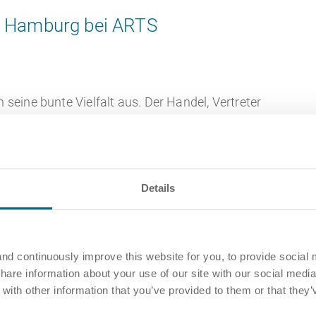
n Hamburg bei ARTS
seine bunte Vielfalt aus. Der Handel, Vertreter
onzerne, Banken und Versicherungen sowie die
ander. Neben exzellenten Prognosen für die Zukunft
lungsreiche Jobs – insbesondere im
Details
ine spezielle Ausbildung nötig. Je nach Aufgaben und
pielsweise ein kaufmännischer, ein
nd continuously improve this website for you, to provide social 
licher oder ein ingenieurswissenschaftlicher
share information about your use of our site with our social media
n Projektmanager:innen über kommunikatives und
ith other information that you’ve provided to them or that they’
sfähig sein, um zu garantieren, dass alle Beteiligten