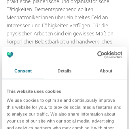
praktische, planerische und organisatorische
Tätigkeiten. Dementsprechend sollten
Mechatroniker:innen über ein breites Feld an
Interessen und Fähigkeiten verfügen. Für die
physischen Arbeiten sind ein gewisses Maß an
körperlicher Belastbarkeit und handwerkliches
Geschick nötig. Zusätzlich benötigen
Mechatroniker:innen ausreichend mathematisch-
technisches Verständnis, Interesse an
Consent
Details
About
Informationstechnologien sowie analytisches
Denkvermögen. Außerdem sollten sie über eine
selbstständige und sorgfältige Arbeitsweise
This website uses cookies
verfügen und flexibel auf die wechselnden
We use cookies to optimize and continuously improve
Aufgaben sowie unvorhergesehene Probleme und
this website for you, to provide social media features and
Störungen eingehen können.
to analyse our traffic. We also share information about
your use of our site with our social media, advertising
Projekte
and analytics partners who may combine it with other