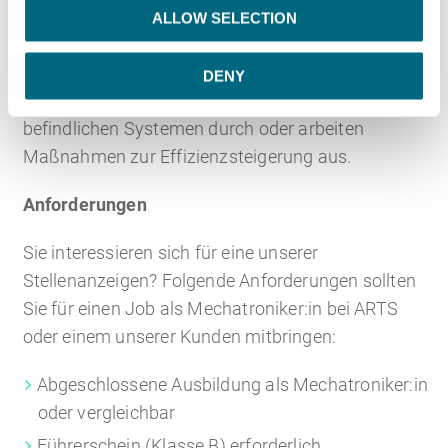
o
Abwicklung von Projekten mit. Darüber hinaus sind
ALLOW SELECTION
n
ARTS-Mechatroniker:innen an strategischen
Prozessen beteiligt und führen etwa die
DENY
energetische Beurteilung von in Betrieb
befindlichen Systemen durch oder arbeiten
Maßnahmen zur Effizienzsteigerung aus.
Anforderungen
Sie interessieren sich für eine unserer
Stellenanzeigen? Folgende Anforderungen sollten
Sie für einen Job als Mechatroniker:in bei ARTS
oder einem unserer Kunden mitbringen:
Abgeschlossene Ausbildung als Mechatroniker:in
oder vergleichbar
Führerschein (Klasse B) erforderlich