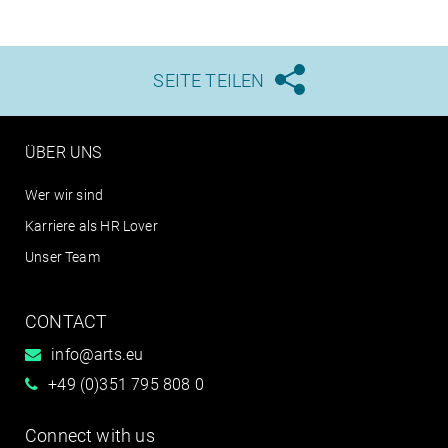
SEITE TEILEN





ÜBER UNS
Wer wir sind
Karriere als HR Lover
Unser Team
CONTACT
info@arts.eu
+49 (0)351 795 808 0
Connect with us