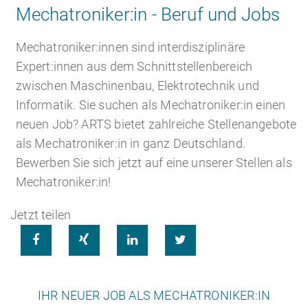
Mechatroniker:in - Beruf und Jobs
Mechatroniker:innen sind interdisziplinäre
Karriere
Recruiting as a Service
HR Services
Expert:innen aus dem Schnittstellenbereich
zwischen Maschinenbau, Elektrotechnik und
Informatik. Sie suchen als Mechatroniker:in einen
neuen Job? ARTS bietet zahlreiche Stellenangebote
Über ARTS
RPO
HR Outsourcing
als Mechatroniker:in in ganz Deutschland.
Bewerben Sie sich jetzt auf eine unserer Stellen als
Mechatroniker:in!
Jetzt teilen
Active Sourcing
Onboarding
Blog




IHR NEUER JOB ALS MECHATRONIKER:IN
Personalvermittlung
HR Audit
Referenzen