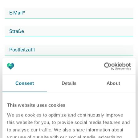
Karriere
Recruiting as a Service
HR Services
Über ARTS
RPO
HR Outsourcing
Consent
Details
About
Active Sourcing
Onboarding
Blog
This website uses cookies
We use cookies to optimize and continuously improve
this website for you, to provide social media features and
to analyse our traffic. We also share information about
Personalvermittlung
HR Audit
Referenzen
your use of our site with our social media, advertising