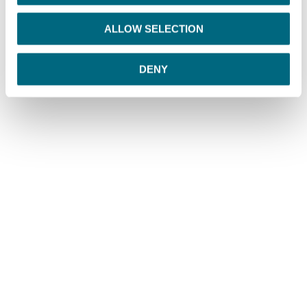
i
o
ALLOW SELECTION
n
DENY