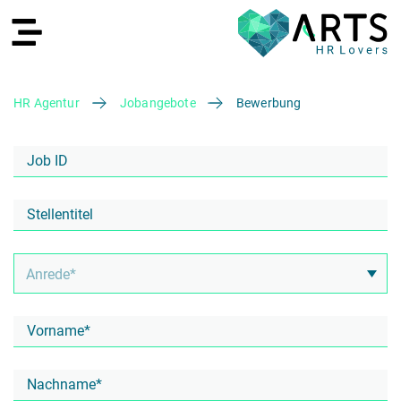
HR Agentur
Jobangebote
Bewerbung
EN
Recruiting
HR Services
Recruiting Agentur