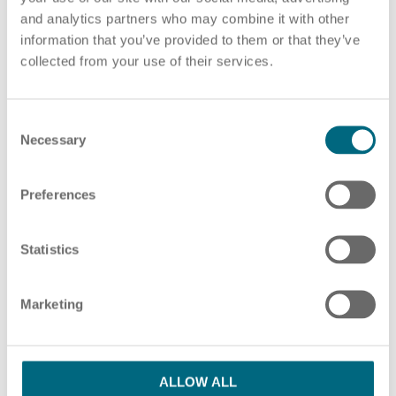
and analytics partners who may combine it with other
PDF-Datei auswählen
oder Ziehen und Ablegen von PDF-Dateien hier
information that you’ve provided to them or that they’ve
collected from your use of their services.
ZUSÄTZLICHE PDF-DATEIEN HINZUFÜGEN
HR Beratung
C
Necessary
o
n
s
Preferences
Bitte beachten Sie unsere Hinweise in unserer
e
Lohnabrechnung
Datenschutzerklärung
n
t
Statistics
S
Ich habe die Datenschutzbestimmungen
e
Marketing
l
gelesen und stimme ihnen zu.
*
e
c
SENDEN
t
ALLOW ALL