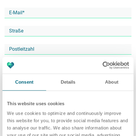
Karriere
Recruiting as a Service
HR Services
Über ARTS
RPO
HR Outsourcing
Consent
Details
About
Active Sourcing
Onboarding
Blog
This website uses cookies
We use cookies to optimize and continuously improve
this website for you, to provide social media features and
to analyse our traffic. We also share information about
Personalvermittlung
HR Audit
Referenzen
your use of our site with our social media, advertising