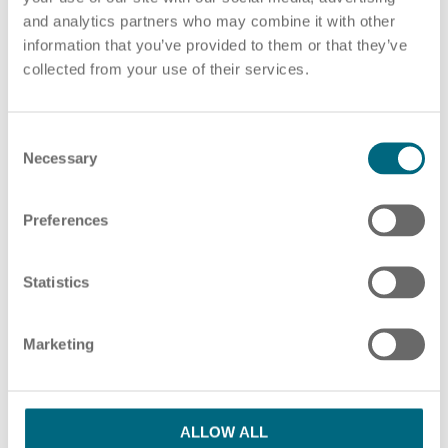
and analytics partners who may combine it with other
PDF-Datei auswählen
oder Ziehen und Ablegen von PDF-Dateien hier
information that you’ve provided to them or that they’ve
collected from your use of their services.
ZUSÄTZLICHE PDF-DATEIEN HINZUFÜGEN
HR Beratung
C
Necessary
o
n
s
Preferences
Bitte beachten Sie unsere Hinweise in unserer
e
Lohnabrechnung
Datenschutzerklärung
n
t
Statistics
S
Ich habe die Datenschutzbestimmungen
e
Marketing
l
gelesen und stimme ihnen zu.
*
e
c
SENDEN
t
ALLOW ALL