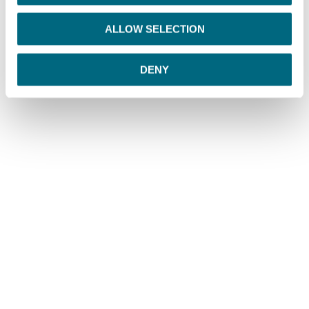
i
o
ALLOW SELECTION
n
DENY