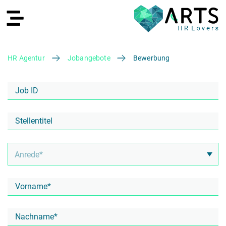
HR Agentur
Jobangebote
Bewerbung
EN
Recruiting
HR Services
Recruiting Agentur