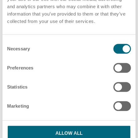
and analytics partners who may combine it with other
PDF-Datei auswählen
oder Ziehen und Ablegen von PDF-Dateien hier
information that you’ve provided to them or that they’ve
collected from your use of their services.
ZUSÄTZLICHE PDF-DATEIEN HINZUFÜGEN
HR Beratung
C
Necessary
o
n
s
Preferences
Bitte beachten Sie unsere Hinweise in unserer
e
Lohnabrechnung
Datenschutzerklärung
n
t
Statistics
S
Ich habe die Datenschutzbestimmungen
e
Marketing
l
gelesen und stimme ihnen zu.
*
e
c
SENDEN
t
ALLOW ALL