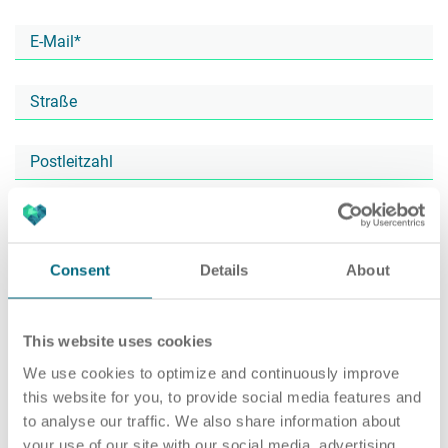
Karriere
Recruiting as a Service
HR Services
Über ARTS
RPO
HR Outsourcing
Consent
Details
About
Active Sourcing
Onboarding
Blog
This website uses cookies
We use cookies to optimize and continuously improve
this website for you, to provide social media features and
to analyse our traffic. We also share information about
Personalvermittlung
HR Audit
Referenzen
your use of our site with our social media, advertising