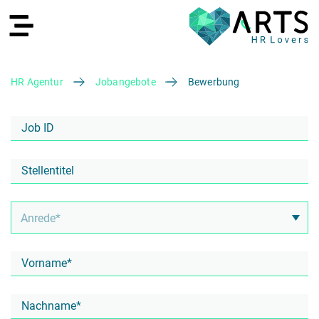
HR Agentur
Jobangebote
Bewerbung
EN
Recruiting
HR Services
Recruiting Agentur