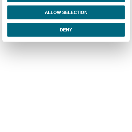
i
o
ALLOW SELECTION
n
DENY