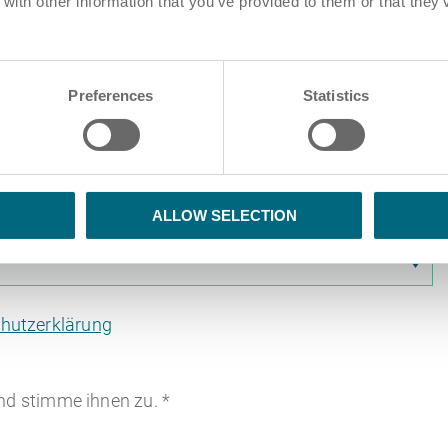
ith other information that you’ve provided to them or that they’
Preferences
Statistics
iehen und Ablegen von PDF-Dateien hier
ALLOW SELECTION
hutzerklärung
nd stimme ihnen zu.
*