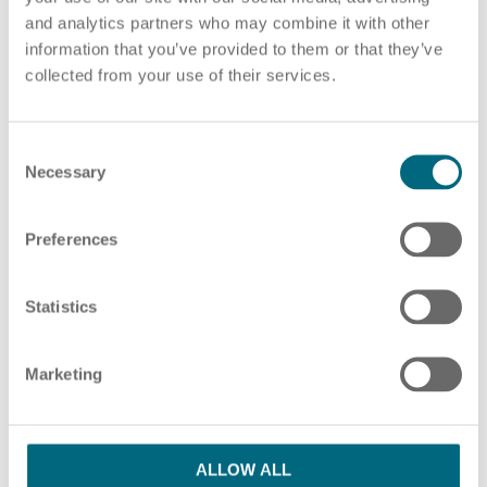
and analytics partners who may combine it with other
PDF-Datei auswählen
oder Ziehen und Ablegen von PDF-Dateien hier
information that you’ve provided to them or that they’ve
collected from your use of their services.
ZUSÄTZLICHE PDF-DATEIEN HINZUFÜGEN
HR Beratung
C
Necessary
o
n
s
Preferences
Bitte beachten Sie unsere Hinweise in unserer
e
Lohnabrechnung
Datenschutzerklärung
n
t
Statistics
S
Ich habe die Datenschutzbestimmungen
e
Marketing
l
gelesen und stimme ihnen zu.
*
e
c
SENDEN
t
ALLOW ALL