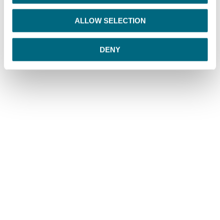
i
o
ALLOW SELECTION
n
DENY