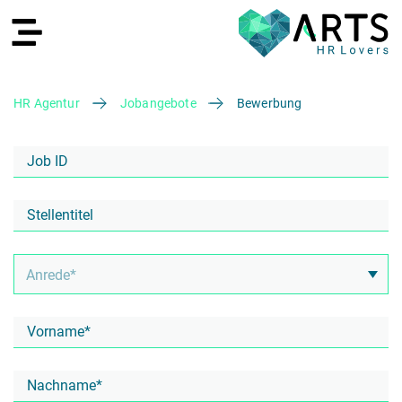
HR Agentur
Jobangebote
Bewerbung
EN
Recruiting
HR Services
Recruiting Agentur