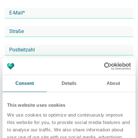
Karriere
Recruiting as a Service
HR Services
Über ARTS
RPO
HR Outsourcing
Consent
Details
About
Active Sourcing
Onboarding
Blog
This website uses cookies
We use cookies to optimize and continuously improve
this website for you, to provide social media features and
to analyse our traffic. We also share information about
Personalvermittlung
HR Audit
Referenzen
your use of our site with our social media, advertising