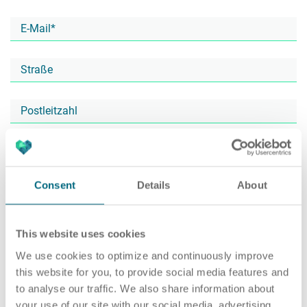
Karriere
Recruiting as a Service
HR Services
Über ARTS
RPO
HR Outsourcing
Consent
Details
About
Active Sourcing
Onboarding
Blog
This website uses cookies
We use cookies to optimize and continuously improve
this website for you, to provide social media features and
to analyse our traffic. We also share information about
Personalvermittlung
HR Audit
Referenzen
your use of our site with our social media, advertising