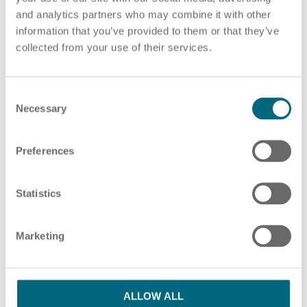
and analytics partners who may combine it with other
PDF-Datei auswählen
oder Ziehen und Ablegen von PDF-Dateien hier
information that you’ve provided to them or that they’ve
collected from your use of their services.
ZUSÄTZLICHE PDF-DATEIEN HINZUFÜGEN
HR Beratung
C
Necessary
o
n
s
Preferences
Bitte beachten Sie unsere Hinweise in unserer
e
Lohnabrechnung
Datenschutzerklärung
n
t
Statistics
S
Ich habe die Datenschutzbestimmungen
e
Marketing
l
gelesen und stimme ihnen zu.
*
e
c
SENDEN
t
ALLOW ALL