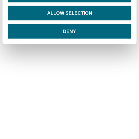
i
o
ALLOW SELECTION
n
DENY