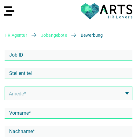
HR Agentur
Jobangebote
Bewerbung
EN
Recruiting
HR Services
Recruiting Agentur