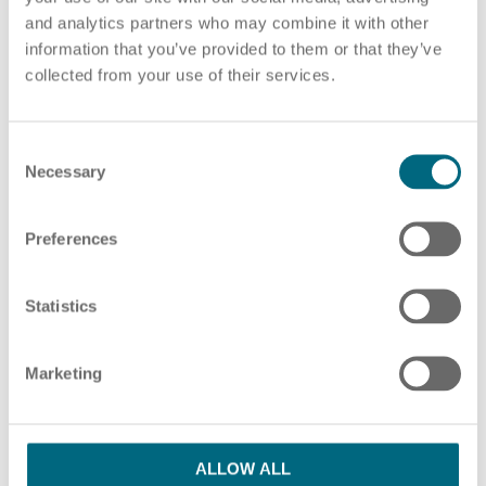
and analytics partners who may combine it with other
PDF-Datei auswählen
oder Ziehen und Ablegen von PDF-Dateien hier
information that you’ve provided to them or that they’ve
collected from your use of their services.
ZUSÄTZLICHE PDF-DATEIEN HINZUFÜGEN
HR Beratung
C
Necessary
o
n
s
Preferences
Bitte beachten Sie unsere Hinweise in unserer
e
Lohnabrechnung
Datenschutzerklärung
n
t
Statistics
S
Ich habe die Datenschutzbestimmungen
e
Marketing
l
gelesen und stimme ihnen zu.
*
e
c
SENDEN
t
ALLOW ALL