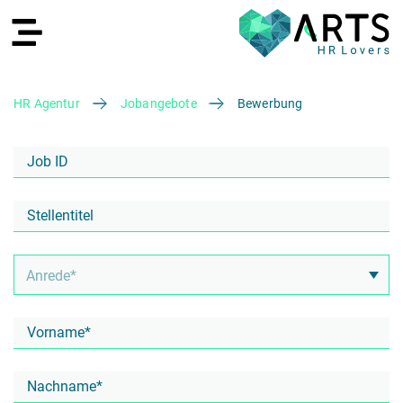
HR Agentur
Jobangebote
Bewerbung
EN
Recruiting
HR Services
Recruiting Agentur