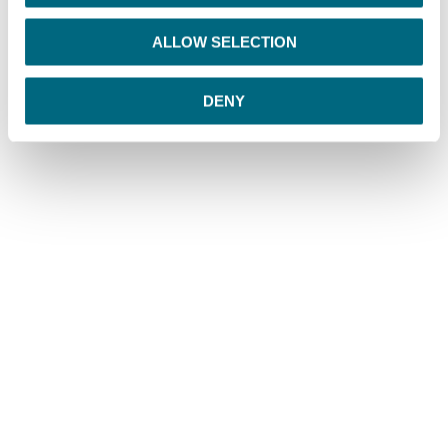
i
o
ALLOW SELECTION
n
DENY