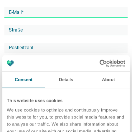
Karriere
Recruiting as a Service
HR Services
Über ARTS
RPO
HR Outsourcing
Consent
Details
About
Active Sourcing
Onboarding
Blog
This website uses cookies
We use cookies to optimize and continuously improve
this website for you, to provide social media features and
to analyse our traffic. We also share information about
Personalvermittlung
HR Audit
Referenzen
your use of our site with our social media, advertising