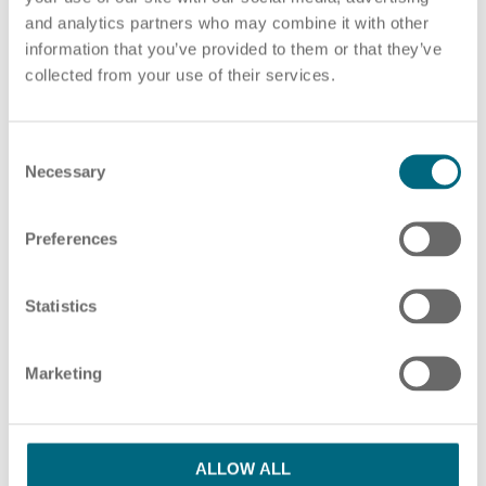
and analytics partners who may combine it with other
PDF-Datei auswählen
oder Ziehen und Ablegen von PDF-Dateien hier
information that you’ve provided to them or that they’ve
collected from your use of their services.
ZUSÄTZLICHE PDF-DATEIEN HINZUFÜGEN
HR Beratung
C
Necessary
o
n
s
Preferences
Bitte beachten Sie unsere Hinweise in unserer
e
Lohnabrechnung
Datenschutzerklärung
n
t
Statistics
S
Ich habe die Datenschutzbestimmungen
e
Marketing
l
gelesen und stimme ihnen zu.
*
e
c
SENDEN
t
ALLOW ALL