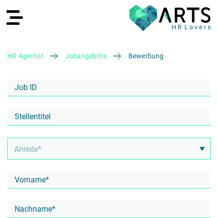
HR Agentur
Jobangebote
Bewerbung
EN
Recruiting
HR Services
Recruiting Agentur