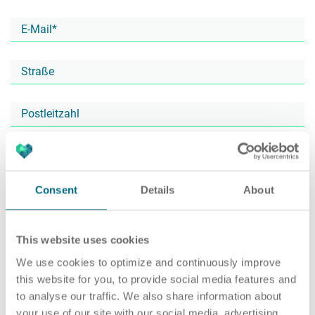
Karriere
Recruiting as a Service
HR Services
Über ARTS
RPO
HR Outsourcing
Consent
Details
About
Active Sourcing
Onboarding
Blog
This website uses cookies
We use cookies to optimize and continuously improve
this website for you, to provide social media features and
to analyse our traffic. We also share information about
Personalvermittlung
HR Audit
Referenzen
your use of our site with our social media, advertising