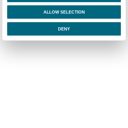
i
o
ALLOW SELECTION
n
DENY