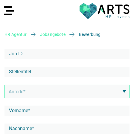
HR Agentur
Jobangebote
Bewerbung
EN
Recruiting
HR Services
Recruiting Agentur