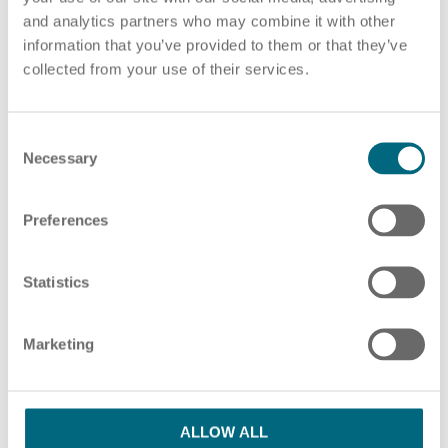
and analytics partners who may combine it with other
PDF-Datei auswählen
oder Ziehen und Ablegen von PDF-Dateien hier
information that you’ve provided to them or that they’ve
collected from your use of their services.
ZUSÄTZLICHE PDF-DATEIEN HINZUFÜGEN
HR Beratung
C
Necessary
o
n
s
Preferences
Bitte beachten Sie unsere Hinweise in unserer
e
Lohnabrechnung
Datenschutzerklärung
n
t
Statistics
S
Ich habe die Datenschutzbestimmungen
e
Marketing
l
gelesen und stimme ihnen zu.
*
e
c
SENDEN
t
ALLOW ALL