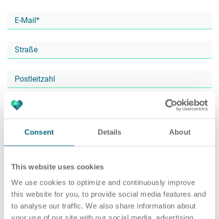
Karriere
Recruiting as a Service
HR Services
Über ARTS
RPO
HR Outsourcing
Consent
Details
About
Active Sourcing
Onboarding
Blog
This website uses cookies
We use cookies to optimize and continuously improve
this website for you, to provide social media features and
to analyse our traffic. We also share information about
Personalvermittlung
HR Audit
Referenzen
your use of our site with our social media, advertising