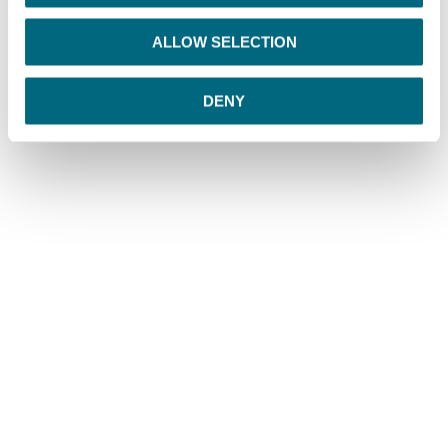
i
o
ALLOW SELECTION
n
DENY