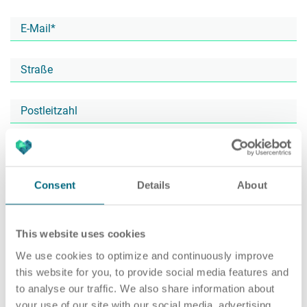
Karriere
Recruiting as a Service
HR Services
Über ARTS
RPO
HR Outsourcing
Consent
Details
About
Active Sourcing
Onboarding
Blog
This website uses cookies
We use cookies to optimize and continuously improve
this website for you, to provide social media features and
to analyse our traffic. We also share information about
Personalvermittlung
HR Audit
Referenzen
your use of our site with our social media, advertising