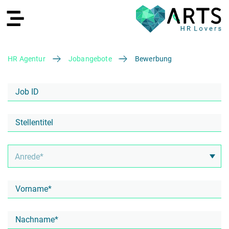
HR Agentur
Jobangebote
Bewerbung
EN
Recruiting
HR Services
Recruiting Agentur