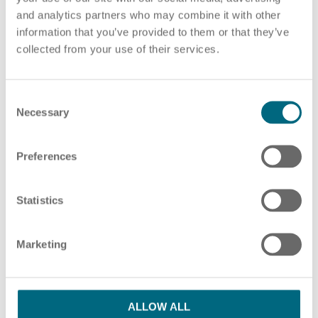
and analytics partners who may combine it with other
PDF-Datei auswählen
oder Ziehen und Ablegen von PDF-Dateien hier
information that you’ve provided to them or that they’ve
collected from your use of their services.
ZUSÄTZLICHE PDF-DATEIEN HINZUFÜGEN
HR Beratung
C
Necessary
o
n
s
Preferences
Bitte beachten Sie unsere Hinweise in unserer
e
Lohnabrechnung
Datenschutzerklärung
n
t
Statistics
S
Ich habe die Datenschutzbestimmungen
e
Marketing
l
gelesen und stimme ihnen zu.
*
e
c
SENDEN
t
ALLOW ALL