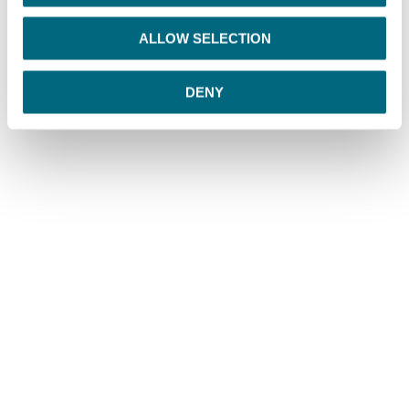
i
o
ALLOW SELECTION
n
DENY