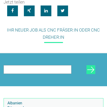
Jetzt teilen




HR Beratung
IHR NEUER JOB ALS CNC FRÄSER:IN ODER CNC
DREHER:IN
Lohnabrechnung