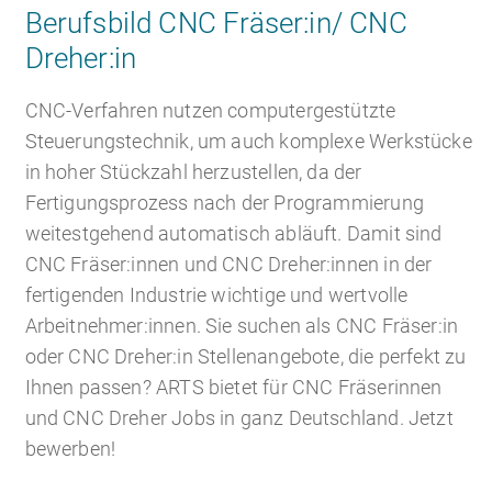
Berufsbild CNC Fräser:in/ CNC
Dreher:in
Karriere
Recruiting as a Service
HR Services
CNC-Verfahren nutzen computergestützte
Steuerungstechnik, um auch komplexe Werkstücke
in hoher Stückzahl herzustellen, da der
Fertigungsprozess nach der Programmierung
Über ARTS
RPO
HR Outsourcing
weitestgehend automatisch abläuft. Damit sind
CNC Fräser:innen und CNC Dreher:innen in der
fertigenden Industrie wichtige und wertvolle
Arbeitnehmer:innen. Sie suchen als CNC Fräser:in
oder CNC Dreher:in Stellenangebote, die perfekt zu
Active Sourcing
Onboarding
Blog
Ihnen passen? ARTS bietet für CNC Fräserinnen
und CNC Dreher Jobs in ganz Deutschland. Jetzt
bewerben!
Personalvermittlung
HR Audit
Referenzen