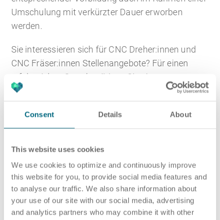
Umschulung mit verkürzter Dauer erworben
werden.
Sie interessieren sich für CNC Dreher:innen und
CNC Fräser:innen Stellenangebote? Für einen
erfolgreichen Start benötigen Sie einen guten
Kenntnisstand bezüglich der eingesetzten
Werkstoffe und selbstverständlich ausgeprägtes
Consent
Details
About
Wissen zur CNC Programmierung. Dies macht ein
Mindestmaß an mathematischem und
technischem Verständnis unabdingbar. Auch
This website uses cookies
handwerkliches Geschick zählt zu den
We use cookies to optimize and continuously improve
Grundvoraussetzungen.
this website for you, to provide social media features and
to analyse our traffic. We also share information about
Projekte
your use of our site with our social media, advertising
and analytics partners who may combine it with other