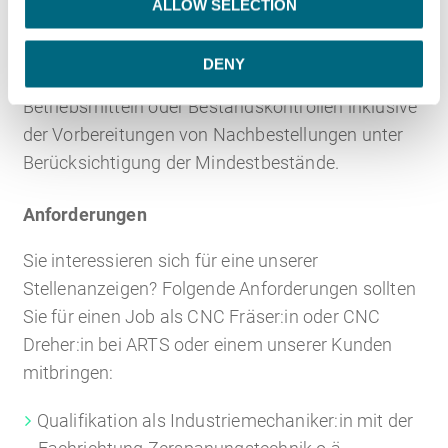
der Vorgänge im eigenen Verantwortungsbereich.
ALLOW SELECTION
n
Zu den Zusatzaufgaben zählen unterstützende
DENY
Tätigkeiten wie etwa die Reparatur von Span- und
Betriebsmitteln oder Bestandskontrollen inklusive
der Vorbereitungen von Nachbestellungen unter
Berücksichtigung der Mindestbestände.
Anforderungen
Sie interessieren sich für eine unserer
Stellenanzeigen? Folgende Anforderungen sollten
Sie für einen Job als CNC Fräser:in oder CNC
Dreher:in bei ARTS oder einem unserer Kunden
mitbringen:
Qualifikation als Industriemechaniker:in mit der