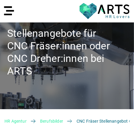
Stellenangebote für
CNC Fräser:innen oder
EN
CNC Dreher:innen bei
ARTS
Recruiting
HR Agentur
Berufsbilder
CNC Fräser Stellenangebot C
HR Services
Recruiting Agentur