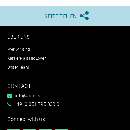
SEITE TEILEN





ÜBER UNS
Wer wir sind
Karriere als HR Lover
Unser Team
CONTACT
info@arts.eu
+49 (0)351 795 808 0
Connect with us