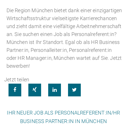
Die Region München bietet dank einer einzigartigen
Wirtschaftsstruktur vielseitigste Karrierechancen
Karriere
Recruiting as a Service
HR Services
und zieht damit eine vielfältige Arbeitnehmerschaft
an. Sie suchen einen Job als Personalreferent:in?
München ist Ihr Standort. Egal ob als HR Business
Partner:in, Personalleiter:in, Personalreferent:in
Über ARTS
oder HR Manager:in, München wartet auf Sie. Jetzt
RPO
HR Outsourcing
bewerben!
Jetzt teilen




Active Sourcing
Onboarding
Blog
IHR NEUER JOB ALS PERSONALREFERENT:IN/HR
BUSINESS PARTNER:IN IN MÜNCHEN
Personalvermittlung
HR Audit
Referenzen