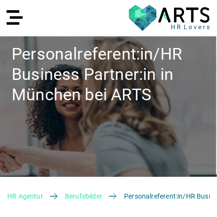
Personalreferent:in/HR
Business Partner:in in
EN
München bei ARTS
Recruiting
HR Agentur
Berufsbilder
Personalreferent:in/HR Busin
HR Services
Recruiting Agentur