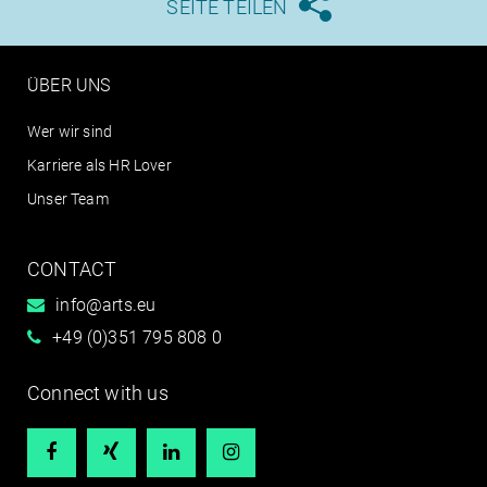
SEITE TEILEN





ÜBER UNS
Wer wir sind
Karriere als HR Lover
Unser Team
CONTACT
info@arts.eu
+49 (0)351 795 808 0
Connect with us



