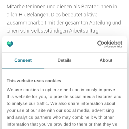
Mitarbeiter:innen und dienen als Berater:innen in
allen HR-Belangen. Dies bedeutet aktive
Zusammenarbeit mit der gesamten Abteilung und
einen sehr selbstständigen Arbeitsalltag.
Grundlage für den Job als HR Business Partner:in
sind ein Studium oder eine Ausbildung im
Personalwesen. Als selbstständige
Consent
Details
About
Mitarbeiter:innen benötigen sie außerdem
einschlägige Erfahrung. Wichtige Soft Skills sind
This website uses cookies
Organisationstalent und Kommunikationsstärke,
We use cookies to optimize and continuously improve
da die Zusammenarbeit mit Menschen aller
this website for you, to provide social media features and
Hierarchieebenen zum Tagesgeschäft gehört, auch
to analyse our traffic. We also share information about
in herausfordernden Phasen wie dem Ein-, bzw.
your use of our site with our social media, advertising
Austritt aus dem Unternehmen oder
and analytics partners who may combine it with other
information that you’ve provided to them or that they’ve
Beförderungen.