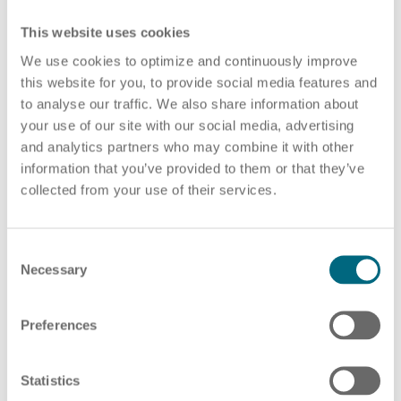
Mitarbeiterschulungen: Was eine gut
This website uses cookies
ausgebildete Belegschaft alles erreichen
We use cookies to optimize and continuously improve
kann
this website for you, to provide social media features and
to analyse our traffic. We also share information about
your use of our site with our social media, advertising
Die Mitarbeiterschulung ist ein wichtiger Bestandteil
and analytics partners who may combine it with other
der Mitarbeiterentwicklung und sollte von
information that you’ve provided to them or that they’ve
Arbeitgebern und…
collected from your use of their services.
MEHR
C
Necessary
o
n
s
Preferences
e
n
t
Statistics