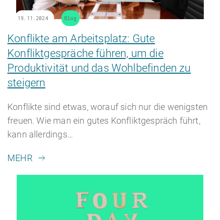
19.11.2024
Blog
Konflikte am Arbeitsplatz: Gute
Konfliktgespräche führen, um die
HR Beratung
Produktivität und das Wohlbefinden zu
steigern
Konflikte sind etwas, worauf sich nur die wenigsten
Lohnabrechnung
freuen. Wie man ein gutes Konfliktgespräch führt,
kann allerdings…
MEHR