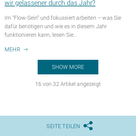
wir gelassener durch das Jahr?
Im “Flow-Sein” und fokussiert arbeiten – was Sie
dafür benötigen und wie es in diesem Jahr
funktionieren kann, lesen Sie…
MEHR
SHOW MORE
16
von
32
Artikel angezeigt
SEITE TEILEN




